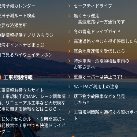
渋滞予測カレンダー
セーフティドライブ
渋滞予測ルート検索
無くそう逆走
―高速道路は一方通行です―
主要な渋滞箇所
冬の雪道ドライブガイド
道路情報提供アプリ みちラジ
高速道路でやむを得ず停車した
渋滞ポイントナビまっぷ
緊急地震速報を受信したら
目で見るハイウェイテレホン
特殊車両・危険物積載車両の
お客さまへ
工事規制情報
重量オーバーは禁止です!!
SA・PAご利用上の注意
工事情報お役立ちサイト
～工事規制予定MAP、レーン閉鎖情
落下物や故障車などを発見
したら!!
報、リニューアル工事など大規模な
工事に関する情報などはこちら～
工事規制箇所を通行する際のポ
ト
はじめませんかルート＆時間選択～
事前検索で工事中でも快適ドライビ
ング ～