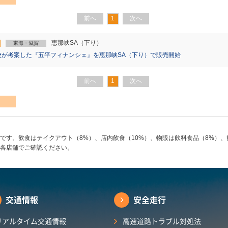
前へ
1
次へ
恵那峡SA（下り）
東海・滋賀
校が考案した『五平フィナンシェ』を恵那峡SA（下り）で販売開始
前へ
1
次へ
です。飲食はテイクアウト（8%）、店内飲食（10%）、物販は飲料食品（8%）、
各店舗でご確認ください。
交通情報
安全走行
リアルタイム交通情報
高速道路トラブル対処法