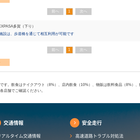
前へ
1
次へ
EXPASA多賀（下り）
の施設は、歩道橋を通じて相互利用が可能です
前へ
1
次へ
です。飲食はテイクアウト（8%）、店内飲食（10%）、物販は飲料食品（8%）、
各店舗でご確認ください。
交通情報
安全走行
リアルタイム交通情報
高速道路トラブル対処法