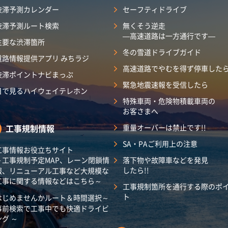
渋滞予測カレンダー
セーフティドライブ
渋滞予測ルート検索
無くそう逆走
―高速道路は一方通行です―
主要な渋滞箇所
冬の雪道ドライブガイド
道路情報提供アプリ みちラジ
高速道路でやむを得ず停車した
渋滞ポイントナビまっぷ
緊急地震速報を受信したら
目で見るハイウェイテレホン
特殊車両・危険物積載車両の
お客さまへ
工事規制情報
重量オーバーは禁止です!!
SA・PAご利用上の注意
工事情報お役立ちサイト
～工事規制予定MAP、レーン閉鎖情
落下物や故障車などを発見
したら!!
報、リニューアル工事など大規模な
工事に関する情報などはこちら～
工事規制箇所を通行する際のポ
ト
はじめませんかルート＆時間選択～
事前検索で工事中でも快適ドライビ
ング ～