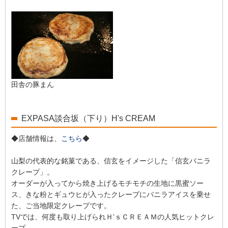
田舎の豚まん
EXPASA談合坂（下り）H's CREAM
◆店舗情報は、
こちら
◆
山梨の代表的な銘菓である、信玄をイメージした「信玄バニラ
クレープ」。
オーダーが入ってから焼き上げるモチモチの生地に黒蜜ソー
ス、きな粉とギュウヒが入ったクレープにバニラアイスを乗せ
た、ご当地限定クレープです。
TVでは、何度も取り上げられＨ’ｓＣＲＥＡＭの人気ヒットクレ
ープ。