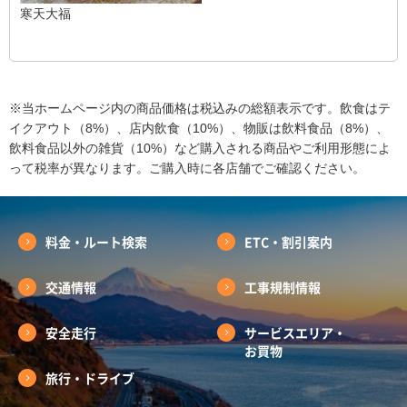
寒天大福
※当ホームページ内の商品価格は税込みの総額表示です。飲食はテ
イクアウト（8%）、店内飲食（10%）、物販は飲料食品（8%）、
飲料食品以外の雑貨（10%）など購入される商品やご利用形態によ
って税率が異なります。ご購入時に各店舗でご確認ください。
料金・ルート検索
ETC・割引案内
交通情報
工事規制情報
安全走行
サービスエリア・
お買物
旅行・ドライブ