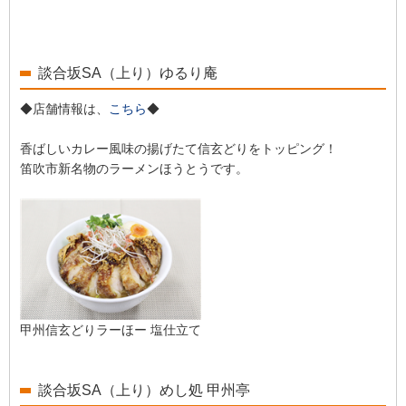
談合坂SA（上り）ゆるり庵
◆店舗情報は、
こちら
◆
香ばしいカレー風味の揚げたて信玄どりをトッピング！
笛吹市新名物のラーメンほうとうです。
甲州信玄どりラーほー 塩仕立て
談合坂SA（上り）めし処 甲州亭