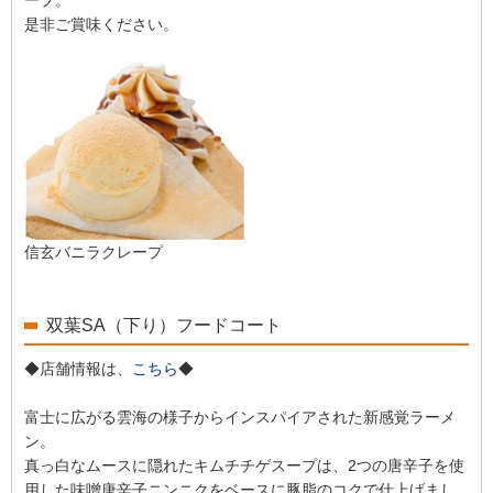
是非ご賞味ください。
信玄バニラクレープ
双葉SA（下り）フードコート
◆店舗情報は、
こちら
◆
富士に広がる雲海の様子からインスパイアされた新感覚ラーメ
ン。
真っ白なムースに隠れたキムチチゲスープは、2つの唐辛子を使
用した味噌唐辛子ニンニクをベースに豚脂のコクで仕上げまし