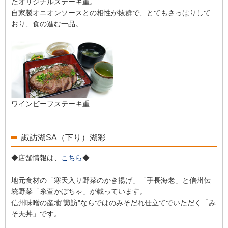
たオリジナルステーキ重。
自家製オニオンソースとの相性が抜群で、とてもさっぱりして
おり、食の進む一品。
ワインビーフステーキ重
諏訪湖SA（下り）湖彩
◆店舗情報は、
こちら
◆
地元食材の「寒天入り野菜のかき揚げ」「手長海老」と信州伝
統野菜「糸萱かぼちゃ」が載っています。
信州味噌の産地"諏訪"ならではのみそだれ仕立てでいただく「み
そ天丼」です。