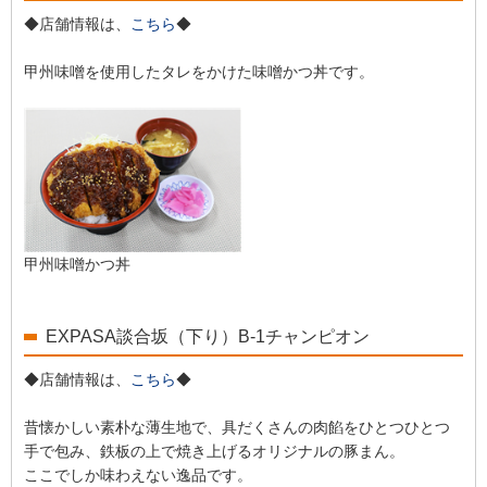
◆店舗情報は、
こちら
◆
甲州味噌を使用したタレをかけた味噌かつ丼です。
甲州味噌かつ丼
EXPASA談合坂（下り）B-1チャンピオン
◆店舗情報は、
こちら
◆
昔懐かしい素朴な薄生地で、具だくさんの肉餡をひとつひとつ
手で包み、鉄板の上で焼き上げるオリジナルの豚まん。
ここでしか味わえない逸品です。