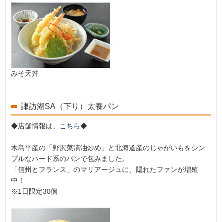
みそ天丼
諏訪湖SA（下り）太養パン
◆店舗情報は、
こちら
◆
木島平産の「野沢菜漬油炒め」と北海道産のじゃがいもをシン
プルなハード系のパンで包みました。
「信州とフランス」のマリアージュに、隠れたファンが増殖
中！
※1日限定30個