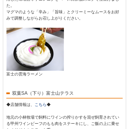
た。
マグマのような「辛み」「旨味」とクリーミーなムースをお好
みで調整しながらお召し上がりください。
富士の雲海ラーメン
双葉SA（下り）富士山テラス
◆店舗情報は、
こちら
◆
地元の小林牧場で飼料にワインの搾りかすを混ぜ飼育されてい
る甲州ワインビーフのもも肉をステーキにし、ご飯の上に乗せ