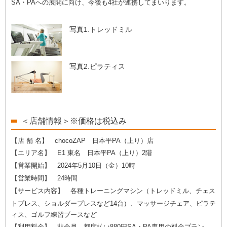
SA・PAへの展開に向け、今後も4社が連携してまいります。
写真1.トレッドミル
写真2.ピラティス
＜店舗情報＞※価格は税込み
【店 舗 名】 chocoZAP 日本平PA（上り）店
【エリア名】 E1 東名 日本平PA（上り）2階
【営業開始】 2024年5月10日（金）10時
【営業時間】 24時間
【サービス内容】 各種トレーニングマシン（トレッドミル、チェス
トプレス、
ショルダープレスなど14台）、
マッサージチェア、ピラテ
ィス、
ゴルフ練習ブースなど
【利用料金】 非会員 都度払い880円SA・PA専用の料金プラン