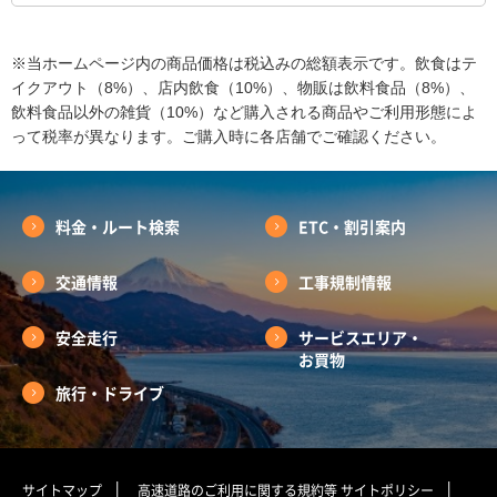
※当ホームページ内の商品価格は税込みの総額表示です。飲食はテ
イクアウト（8%）、店内飲食（10%）、物販は飲料食品（8%）、
飲料食品以外の雑貨（10%）など購入される商品やご利用形態によ
って税率が異なります。ご購入時に各店舗でご確認ください。
料金・ルート検索
ETC・割引案内
交通情報
工事規制情報
安全走行
サービスエリア・
お買物
旅行・ドライブ
サイトマップ
高速道路のご利用に関する規約等
サイトポリシー