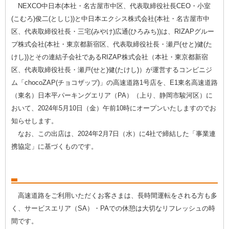
NEXCO中日本(本社・名古屋市中区、代表取締役社長CEO・小室
(こむろ)俊二(としじ))と中日本エクシス株式会社(本社・名古屋市中
区、代表取締役社長・三宅(みやけ)広通(ひろみち))は、RIZAPグルー
プ株式会社(本社・東京都新宿区、代表取締役社長・瀬戸(せと)健(た
けし))とその連結子会社であるRIZAP株式会社（本社・東京都新宿
区、代表取締役社長・瀬戸(せと)健(たけし)）が運営するコンビニジ
ム「chocoZAP(チョコザップ)」の高速道路1号店を、E1東名高速道路
（東名）日本平パーキングエリア（PA）（上り、静岡市駿河区）に
おいて、2024年5月10日（金）午前10時にオープンいたしますのでお
知らせします。
なお、この出店は、2024年2月7日（水）に4社で締結した「事業連
携協定」に基づくものです。
高速道路をご利用いただくお客さまは、長時間運転をされる方も多
く、サービスエリア（SA）・PAでの休憩は大切なリフレッシュの時
間です。