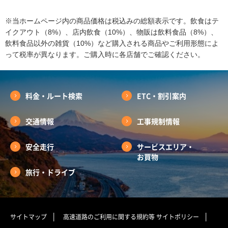
※当ホームページ内の商品価格は税込みの総額表示です。飲食はテ
イクアウト（8%）、店内飲食（10%）、物販は飲料食品（8%）、
飲料食品以外の雑貨（10%）など購入される商品やご利用形態によ
って税率が異なります。ご購入時に各店舗でご確認ください。
料金・ルート検索
ETC・割引案内
交通情報
工事規制情報
安全走行
サービスエリア・
お買物
旅行・ドライブ
サイトマップ
高速道路のご利用に関する規約等
サイトポリシー