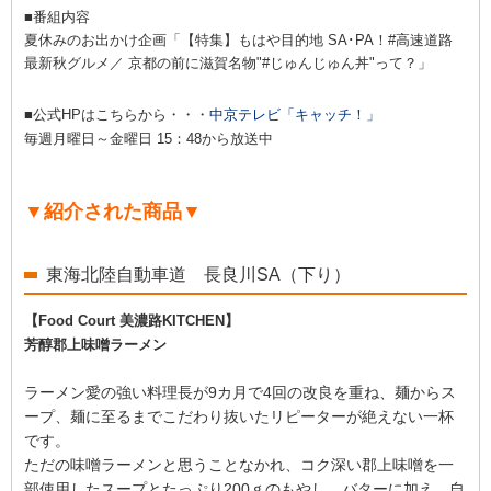
■番組内容
夏休みのお出かけ企画「
【特集】もはや目的地 SA･PA！#高速道路
最新秋グルメ／ 京都の前に滋賀名物"#じゅんじゅん丼"って？
」
■公式HPはこちらから・・・
中京テレビ「キャッチ！」
毎週月曜日～金曜日 15：48
から放送中
▼紹介された商品▼
東海北陸自動車道 長良川SA（下り）
【Food Court 美濃路KITCHEN】
芳醇郡上味噌ラーメン
ラーメン愛の強い料理長が9カ月で4回の改良を重ね、麺からス
ープ、麺に至るまでこだわり抜いたリピーターが絶えない一杯
です。
ただの味噌ラーメンと思うことなかれ、コク深い郡上味噌を一
部使用したスープとたっぷり200ｇのもやし、バターに加え、自