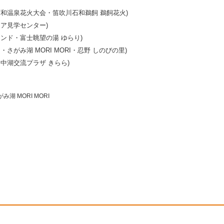
和温泉花火大会・笛吹川石和鵜飼 鵜飼花火)
ア見学センター)
ンド・富士眺望の湯 ゆらり)
がみ湖 MORI MORI・忍野 しのびの里)
中湖交流プラザ きらら)
み湖 MORI MORI