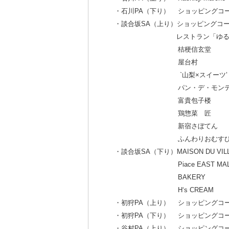
・石川PA（下り） ショッピングコ
・談合坂SA（上り）ショッピングコ
レストラン「ゆるり
桔梗信玄堂
屋台村
`山梨×スイーツ’ D
パン・デ・モンテ suppor
富貴包子楼
鶏惣菜 匠
新宿さぼてん
ふんわりおむすび 結
・談合坂SA（下り）MAISON DU VIL
Piace EAST MAL
BAKERY
H‘s CREAM
・初狩PA（上り） ショッピングコ
・初狩PA（下り） ショッピングコ
・谷村PA（上り） ショッピングコ