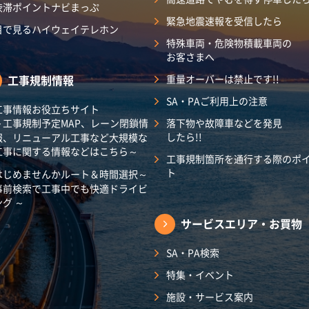
渋滞ポイントナビまっぷ
緊急地震速報を受信したら
目で見るハイウェイテレホン
特殊車両・危険物積載車両の
お客さまへ
工事規制情報
重量オーバーは禁止です!!
SA・PAご利用上の注意
工事情報お役立ちサイト
～工事規制予定MAP、レーン閉鎖情
落下物や故障車などを発見
したら!!
報、リニューアル工事など大規模な
工事に関する情報などはこちら～
工事規制箇所を通行する際のポ
ト
はじめませんかルート＆時間選択～
事前検索で工事中でも快適ドライビ
ング ～
サービスエリア・
お買物
SA・PA検索
特集・イベント
施設・サービス案内