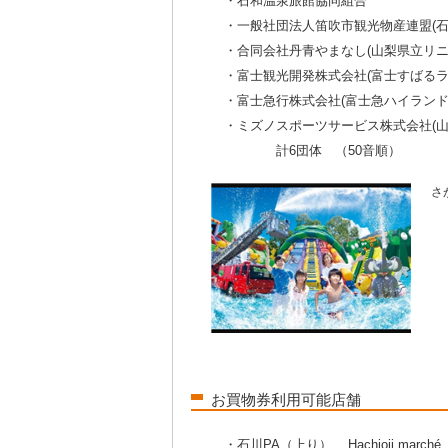
・石和温泉旅館協同組合
・一般社団法人笛吹市観光物産連盟(石
・合同会社丹青やまなし(山梨県立リニ
・富士観光開発株式会社(富士すばるラ
・富士急行株式会社(富士急ハイランド・さ
・ミズノスポーツサービス株式会社(山
計6団体 （50音順）
さが
お買物券利用可能店舗
・石川PA（上り） Hachioji marché