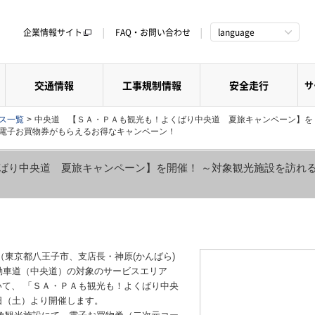
企業情報サイト
FAQ・お問い合わせ
language
交通情報
工事規制情報
安全走行
サ
クス一覧
>
中央道 【ＳＡ・ＰＡも観光も！よくばり中央道 夏旅キャンペーン】を
る電子お買物券がもらえるお得なキャンペーン！
ばり中央道 夏旅キャンペーン】を開催！ ～対象観光施設を訪れる
東京都八王子市、支店長・神原(かんばら)
央自動車道（中央道）の対象のサービスエリア
いて、 「ＳＡ・ＰＡも観光も！よくばり中央
9日（土）より開催します。