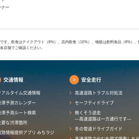
ーナー
です。飲食はテイクアウト（8%）、店内飲食（10%）、物販は飲料食品（8%）、
各店舗でご確認ください。
交通情報
安全走行
リアルタイム交通情報
高速道路トラブル対処法
渋滞予測カレンダー
セーフティドライブ
渋滞予測ルート検索
無くそう逆走
―高速道路は一方通行です―
主要な渋滞箇所
冬の雪道ドライブガイド
道路情報提供アプリ みちラジ
高速道路でやむを得ず停車した