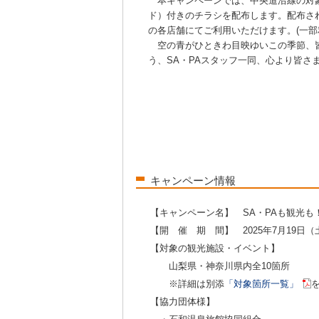
本キャンペーンでは、中央道沿線の対
ド）付きのチラシを配布します。配布され
の各店舗にてご利用いただけます。(一部
空の青がひときわ目映ゆいこの季節、
う、SA・PAスタッフ一同、心より皆さ
キャンペーン情報
【キャンペーン名】 SA・PAも観光
【開 催 期 間】 2025年7月19日（土
【対象の観光施設・イベント】
山梨県・神奈川県内全10箇所
※詳細は別添
「対象箇所一覧」
【協力団体様】