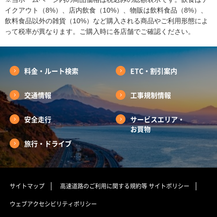
イクアウト（8%）、店内飲食（10%）、物販は飲料食品（8%）、
飲料食品以外の雑貨（10%）など購入される商品やご利用形態によ
って税率が異なります。ご購入時に各店舗でご確認ください。
料金・ルート検索
ETC・割引案内
交通情報
工事規制情報
安全走行
サービスエリア・
お買物
旅行・ドライブ
サイトマップ
高速道路のご利用に関する規約等
サイトポリシー
ウェブアクセシビリティポリシー