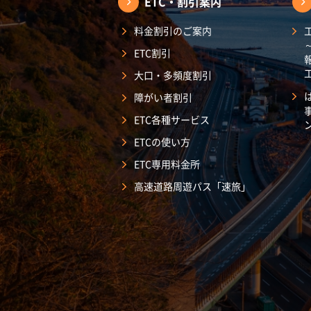
ETC・割引案内
料金割引のご案内
ETC割引
大口・多頻度割引
障がい者割引
ETC各種サービス
ETCの使い方
ETC専用料金所
高速道路周遊パス「速旅」