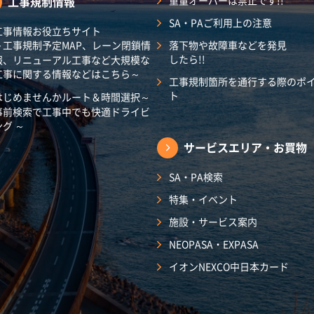
工事規制情報
重量オーバーは禁止です!!
SA・PAご利用上の注意
工事情報お役立ちサイト
～工事規制予定MAP、レーン閉鎖情
落下物や故障車などを発見
したら!!
報、リニューアル工事など大規模な
工事に関する情報などはこちら～
工事規制箇所を通行する際のポ
ト
はじめませんかルート＆時間選択～
事前検索で工事中でも快適ドライビ
ング ～
サービスエリア・
お買物
SA・PA検索
特集・イベント
施設・サービス案内
NEOPASA・EXPASA
イオンNEXCO中日本カード