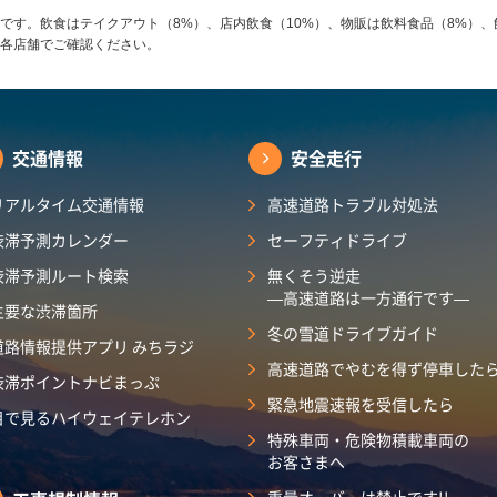
です。飲食はテイクアウト（8%）、店内飲食（10%）、物販は飲料食品（8%）、
各店舗でご確認ください。
交通情報
安全走行
リアルタイム交通情報
高速道路トラブル対処法
渋滞予測カレンダー
セーフティドライブ
渋滞予測ルート検索
無くそう逆走
―高速道路は一方通行です―
主要な渋滞箇所
冬の雪道ドライブガイド
道路情報提供アプリ みちラジ
高速道路でやむを得ず停車した
渋滞ポイントナビまっぷ
緊急地震速報を受信したら
目で見るハイウェイテレホン
特殊車両・危険物積載車両の
お客さまへ