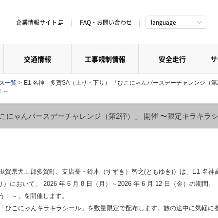
企業情報サイト
FAQ・お問い合わせ
language
交通情報
工事規制情報
安全走行
サ
クス一覧
>
E1 名神 多賀SA（上り・下り） 「ひこにゃんバースデーチャレンジ（第
！～
「ひこにゃんバースデーチャレンジ（第2弾）」 開催 〜限定キラキラ
賀県犬上郡多賀町、支店長・鈴木（すずき）智之(ともゆき)）は、E1 名神
）において、 2026 年 6 月 8 日（月）～2026 年 6 月 12 日（金）
う！～」を開催します。
「ひこにゃんキラキラシール」を数量限定で配布します。旅の途中に気軽に