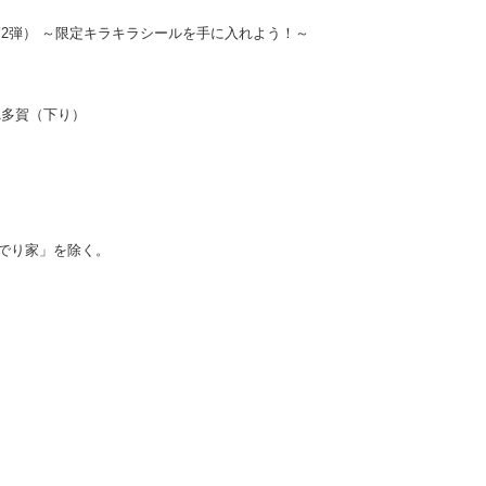
弾） ～限定キラキラシールを手に入れよう！～
A多賀（下り）
り家」を除く。