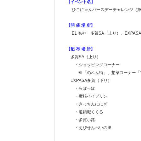
【イベント名】
ひこにゃんバースデーチャレンジ（第2
【開 催 場 所】
E1 名神 多賀SA（上り）、EXPAS
【配 布 場 所】
多賀SA（上り）
・ショッピングコーナー
※「のれん街」、惣菜コーナー「で
EXPASA多賀（下り）
・らぽっぽ
・彦根イイプリン
・きっちんににぎ
・道頓堀くくる
・多賀小路
・えびせんべいの里