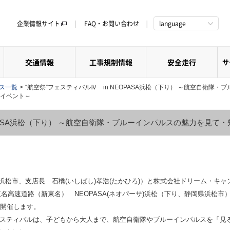
企業情報サイト
FAQ・お問い合わせ
language
交通情報
工事規制情報
安全走行
サ
クス一覧
>
“航空祭”フェスティバルⅣ in NEOPASA浜松（下り） ～航空自衛隊・ブ
イベント～
EOPASA浜松（下り） ～航空自衛隊・ブルーインパルスの魅力を見
松市、支店長 石橋(いしばし)孝浩(たかひろ)）と株式会社ドリーム・キャ
 新東名高速道路（新東名） NEOPASA(ネオパーサ)浜松（下り、静岡県浜松市
）を開催します。
スティバルは、子どもから大人まで、航空自衛隊やブルーインパルスを「見る‼