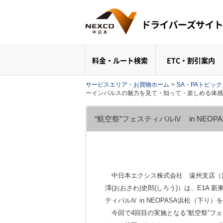
料金・ルート検索
ETC・割引案内
サービスエリア・お買物ホーム
>
SA・PAトピッ
ーインパルスの魅力を見て・知って・楽しめる体感
“航空祭”フェスティバルⅣ in N
中日本エクシス株式会社 遠州支店（浜
澤(おおさわ)史郎(しろう)）は、E1A
ティバルⅣ in NEOPASA浜松（下り
今回で4回目の実施となる“航空祭”フェ