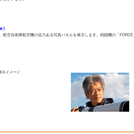
★》
、航空自衛隊
航空機の迫力ある写真パネルを展示します。
戦闘機の「FORC
展示イメージ