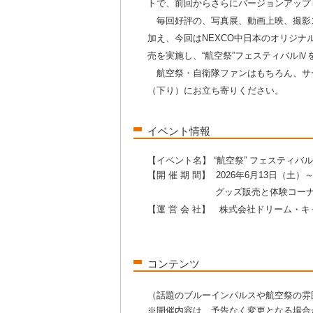
トで、前回からさらにバージョンアップ
毎回好評の、写真展、動画上映、撮影
加え、今回はNEXCO中日本のオリジ
売を実施し、“航空祭”フェスティバルⅣ
航空祭・自衛隊ファンはもちろん、サー
（下り）にお立ち寄りください。
イベント情報
【イベント名】 “航空祭” フェスティバルⅣ
【開 催 期 間】 2026年6月13日（土
グッズ販売と体験コーナーは6月13日
【運 営 会 社】 株式会社ドリーム・
コンテンツ
（話題のブルーインパルスや航空祭の雰
※開催内容は、予告なく変更となる場