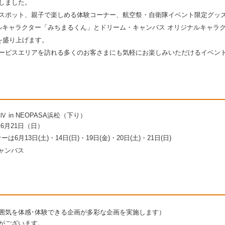
しました。
スポット、親子で楽しめる体験コーナー、航空祭・自衛隊イベント限定グッ
ナルキャラクター「みちまるくん」とドリーム・キャンバス オリジナルキャラ
を盛り上げます。
ビスエリアを訪れる多くのお客さまにも気軽にお楽しみいただけるイベントで
 in NEOPASA浜松（下り）
）～6月21日（日）
(土)・14日(日)・19日(金)・20日(土)・21日(日)
キャンバス
囲気を体感･体験できる企画が多彩な企画を実施します）
合がございます。