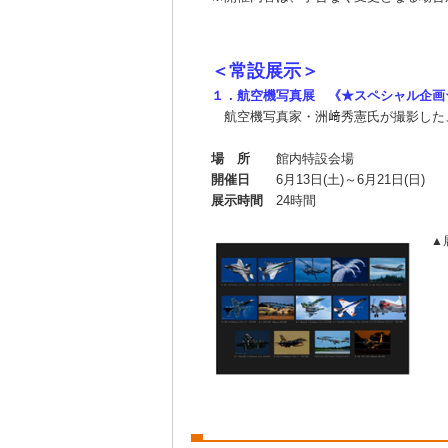
＜常設展示＞
１．航空機写真展 《★スペシャル企画
航空機写真家・洲﨑秀憲氏が撮影した
場 所
館内特設会場
開催日
6月13日(土)～6月21日(日)
展示時間
24時間
▲