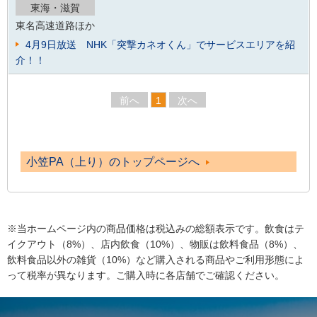
東海・滋賀
東名高速道路ほか
4月9日放送 NHK「突撃カネオくん」でサービスエリアを紹
介！！
前へ
1
次へ
小笠PA（上り）のトップページへ
※当ホームページ内の商品価格は税込みの総額表示です。飲食はテ
イクアウト（8%）、店内飲食（10%）、物販は飲料食品（8%）、
飲料食品以外の雑貨（10%）など購入される商品やご利用形態によ
って税率が異なります。ご購入時に各店舗でご確認ください。