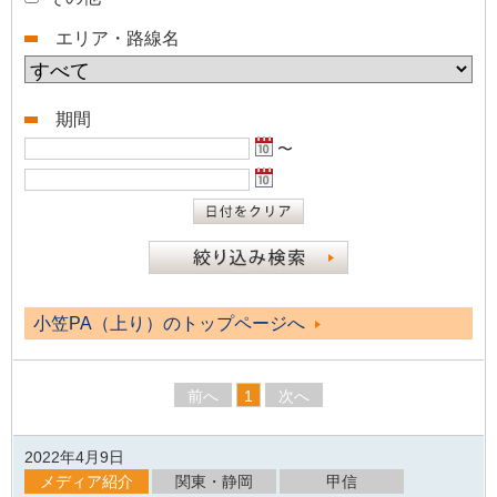
エリア・路線名
期間
〜
小笠PA（上り）のトップページへ
前へ
1
次へ
2022年4月9日
メディア紹介
関東・静岡
甲信