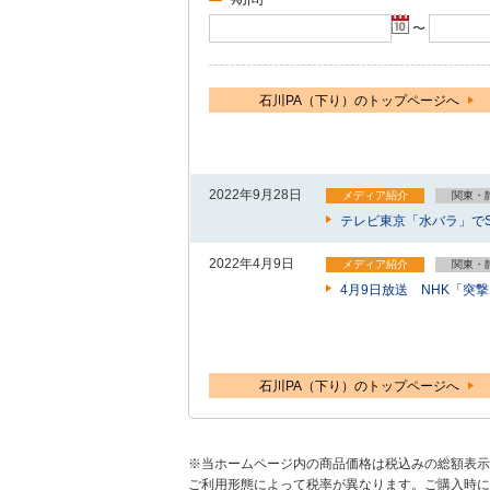
〜
石川PA（下り）のトップページへ
2022年9月28日
メディア紹介
関東・
テレビ東京「水バラ」でS
2022年4月9日
メディア紹介
関東・
4月9日放送 NHK「突
石川PA（下り）のトップページへ
※当ホームページ内の商品価格は税込みの総額表示
ご利用形態によって税率が異なります。ご購入時に