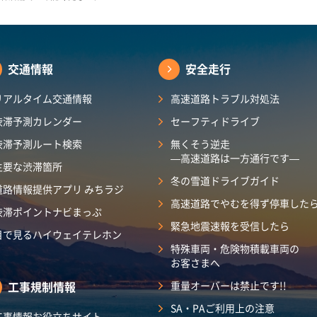
交通情報
安全走行
リアルタイム交通情報
高速道路トラブル対処法
渋滞予測カレンダー
セーフティドライブ
渋滞予測ルート検索
無くそう逆走
―高速道路は一方通行です―
主要な渋滞箇所
冬の雪道ドライブガイド
道路情報提供アプリ みちラジ
高速道路でやむを得ず停車した
渋滞ポイントナビまっぷ
緊急地震速報を受信したら
目で見るハイウェイテレホン
特殊車両・危険物積載車両の
お客さまへ
工事規制情報
重量オーバーは禁止です!!
SA・PAご利用上の注意
工事情報お役立ちサイト