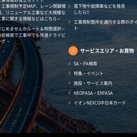
～工事規制予定MAP、レーン閉鎖情
落下物や故障車などを発見
したら!!
報、リニューアル工事など大規模な
工事に関する情報などはこちら～
工事規制箇所を通行する際のポ
ト
はじめませんかルート＆時間選択～
事前検索で工事中でも快適ドライビ
ング ～
サービスエリア・
お買物
SA・PA検索
特集・イベント
施設・サービス案内
NEOPASA・EXPASA
イオンNEXCO中日本カード