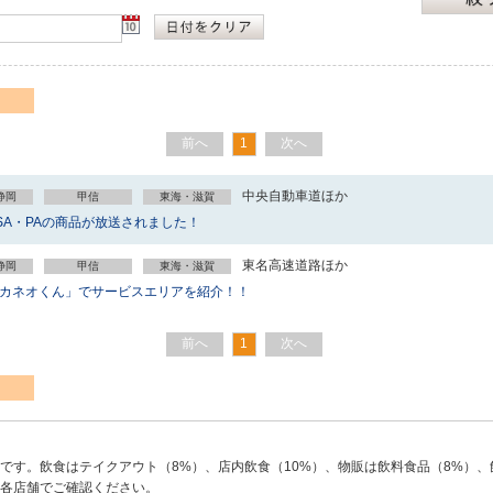
前へ
1
次へ
中央自動車道ほか
静岡
甲信
東海・滋賀
A・PAの商品が放送されました！
東名高速道路ほか
静岡
甲信
東海・滋賀
撃カネオくん」でサービスエリアを紹介！！
前へ
1
次へ
です。飲食はテイクアウト（8%）、店内飲食（10%）、物販は飲料食品（8%）、
各店舗でご確認ください。