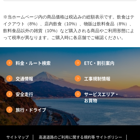
※当ホームページ内の商品価格は税込みの総額表示です。飲食はテ
イクアウト（8%）、店内飲食（10%）、物販は飲料食品（8%）、
飲料食品以外の雑貨（10%）など購入される商品やご利用形態によ
って税率が異なります。ご購入時に各店舗でご確認ください。
料金・ルート検索
ETC・割引案内
交通情報
工事規制情報
安全走行
サービスエリア・
お買物
旅行・ドライブ
サイトマップ
高速道路のご利用に関する規約等
サイトポリシー