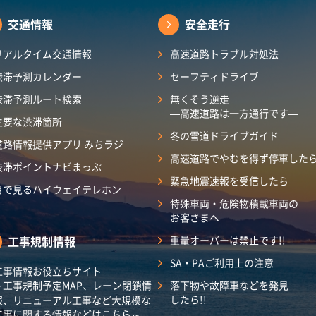
交通情報
安全走行
リアルタイム交通情報
高速道路トラブル対処法
渋滞予測カレンダー
セーフティドライブ
渋滞予測ルート検索
無くそう逆走
―高速道路は一方通行です―
主要な渋滞箇所
冬の雪道ドライブガイド
道路情報提供アプリ みちラジ
高速道路でやむを得ず停車した
渋滞ポイントナビまっぷ
緊急地震速報を受信したら
目で見るハイウェイテレホン
特殊車両・危険物積載車両の
お客さまへ
工事規制情報
重量オーバーは禁止です!!
SA・PAご利用上の注意
工事情報お役立ちサイト
～工事規制予定MAP、レーン閉鎖情
落下物や故障車などを発見
したら!!
報、リニューアル工事など大規模な
工事に関する情報などはこちら～