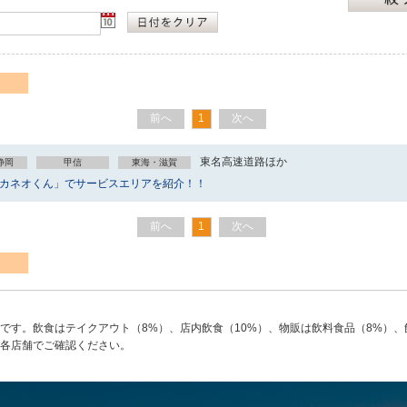
前へ
1
次へ
東名高速道路ほか
静岡
甲信
東海・滋賀
撃カネオくん」でサービスエリアを紹介！！
前へ
1
次へ
です。飲食はテイクアウト（8%）、店内飲食（10%）、物販は飲料食品（8%）、
各店舗でご確認ください。