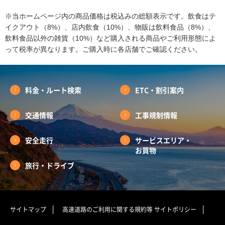
※当ホームページ内の商品価格は税込みの総額表示です。飲食はテ
イクアウト（8%）、店内飲食（10%）、物販は飲料食品（8%）、
飲料食品以外の雑貨（10%）など購入される商品やご利用形態によ
って税率が異なります。ご購入時に各店舗でご確認ください。
料金・ルート検索
ETC・割引案内
交通情報
工事規制情報
安全走行
サービスエリア・
お買物
旅行・ドライブ
サイトマップ
高速道路のご利用に関する規約等
サイトポリシー