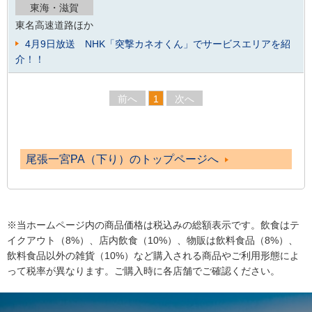
東海・滋賀
東名高速道路ほか
4月9日放送 NHK「突撃カネオくん」でサービスエリアを紹
介！！
前へ
1
次へ
尾張一宮PA（下り）のトップページへ
※当ホームページ内の商品価格は税込みの総額表示です。飲食はテ
イクアウト（8%）、店内飲食（10%）、物販は飲料食品（8%）、
飲料食品以外の雑貨（10%）など購入される商品やご利用形態によ
って税率が異なります。ご購入時に各店舗でご確認ください。