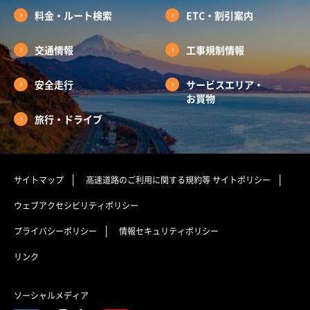
料金・ルート検索
ETC・割引案内
交通情報
工事規制情報
安全走行
サービスエリア・
お買物
旅行・ドライブ
サイトマップ
高速道路のご利用に関する規約等
サイトポリシー
ウェブアクセシビリティポリシー
プライバシーポリシー
情報セキュリティポリシー
リンク
ソーシャルメディア