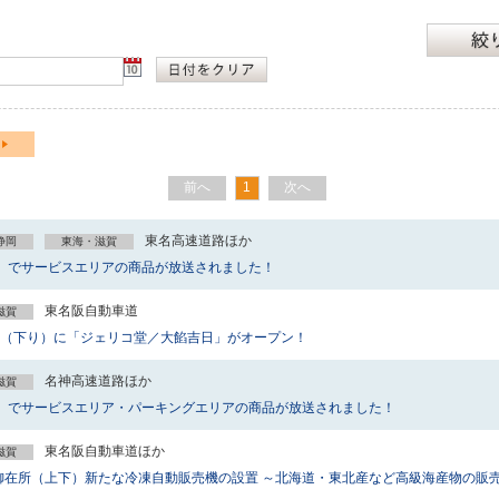
前へ
1
次へ
東名高速道路ほか
静岡
東海・滋賀
」でサービスエリアの商品が放送されました！
東名阪自動車道
滋賀
SA（下り）に「ジェリコ堂／大餡吉日」がオープン！
名神高速道路ほか
滋賀
」でサービスエリア・パーキングエリアの商品が放送されました！
東名阪自動車道ほか
滋賀
SA御在所（上下）新たな冷凍自動販売機の設置 ～北海道・東北産など高級海産物の販