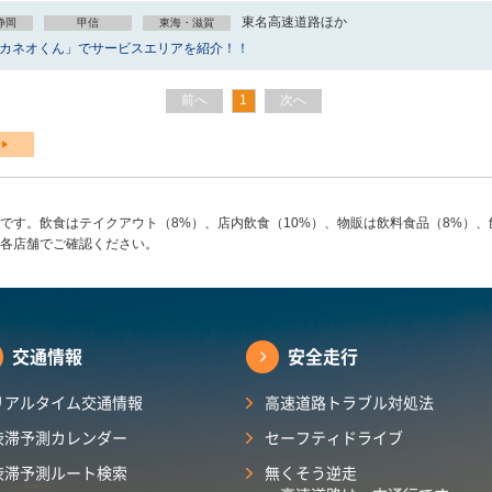
東名高速道路ほか
静岡
甲信
東海・滋賀
撃カネオくん」でサービスエリアを紹介！！
前へ
1
次へ
です。飲食はテイクアウト（8%）、店内飲食（10%）、物販は飲料食品（8%）、
各店舗でご確認ください。
交通情報
安全走行
リアルタイム交通情報
高速道路トラブル対処法
渋滞予測カレンダー
セーフティドライブ
渋滞予測ルート検索
無くそう逆走