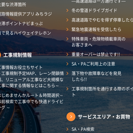
―高速道路は一方通行です―
主要な渋滞箇所
冬の雪道ドライブガイド
道路情報提供アプリ みちラジ
高速道路でやむを得ず停車した
渋滞ポイントナビまっぷ
緊急地震速報を受信したら
目で見るハイウェイテレホン
特殊車両・危険物積載車両の
お客さまへ
工事規制情報
重量オーバーは禁止です!!
SA・PAご利用上の注意
工事情報お役立ちサイト
～工事規制予定MAP、レーン閉鎖情
落下物や故障車などを発見
したら!!
報、リニューアル工事など大規模な
工事に関する情報などはこちら～
工事規制箇所を通行する際のポ
ト
はじめませんかルート＆時間選択～
事前検索で工事中でも快適ドライビ
ング ～
サービスエリア・
お買物
SA・PA検索