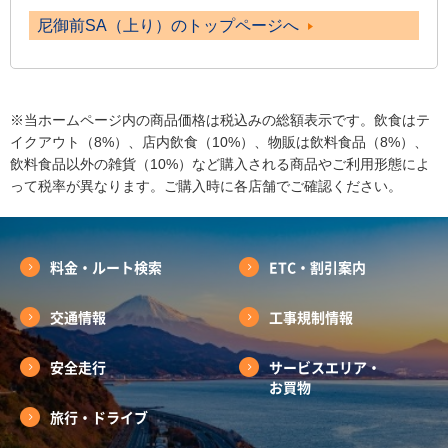
尼御前SA（上り）のトップページへ
※当ホームページ内の商品価格は税込みの総額表示です。飲食はテ
イクアウト（8%）、店内飲食（10%）、物販は飲料食品（8%）、
飲料食品以外の雑貨（10%）など購入される商品やご利用形態によ
って税率が異なります。ご購入時に各店舗でご確認ください。
料金・ルート検索
ETC・割引案内
交通情報
工事規制情報
安全走行
サービスエリア・
お買物
旅行・ドライブ