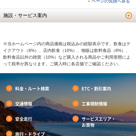
ページの先頭へ戻る
施設・サービス案内
※当ホームページ内の商品価格は税込みの総額表示です。飲食はテ
イクアウト（8%）、店内飲食（10%）、物販は飲料食品（8%）、
飲料食品以外の雑貨（10%）など購入される商品やご利用形態によ
って税率が異なります。ご購入時に各店舗でご確認ください。
料金・ルート検索
ETC・割引案内
交通情報
工事規制情報
安全走行
サービスエリア・
お買物
旅行・ドライブ