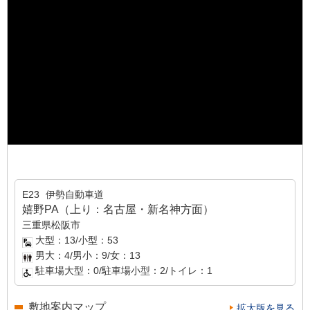
E23
伊勢自動車道
嬉野PA（上り：名古屋・新名神方面）
三重県松阪市
大型：13/小型：53
男大：4/男小：9/女：13
駐車場大型：0/駐車場小型：2/トイレ：1
敷地案内マップ
拡大版を見る