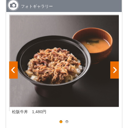
フォトギャラリー
松阪牛丼 1,480円
松