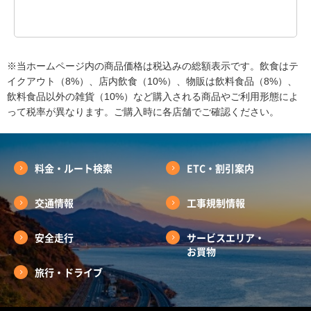
※当ホームページ内の商品価格は税込みの総額表示です。飲食はテ
イクアウト（8%）、店内飲食（10%）、物販は飲料食品（8%）、
飲料食品以外の雑貨（10%）など購入される商品やご利用形態によ
って税率が異なります。ご購入時に各店舗でご確認ください。
料金・ルート検索
ETC・割引案内
交通情報
工事規制情報
安全走行
サービスエリア・
お買物
旅行・ドライブ