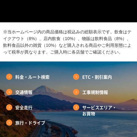
※当ホームページ内の商品価格は税込みの総額表示です。飲食はテ
イクアウト（8%）、店内飲食（10%）、物販は飲料食品（8%）、
飲料食品以外の雑貨（10%）など購入される商品やご利用形態によ
って税率が異なります。ご購入時に各店舗でご確認ください。
料金・ルート検索
ETC・割引案内
交通情報
工事規制情報
安全走行
サービスエリア・
お買物
旅行・ドライブ