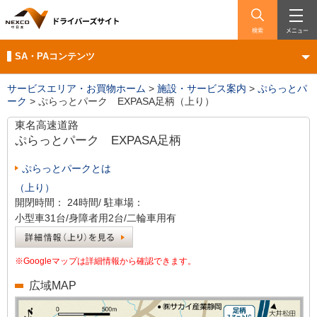
検索
メニュー
SA・PAコンテンツ
サービスエリア・お買物ホーム
>
施設・サービス案内
>
ぷらっとパ
ーク
>
ぷらっとパーク EXPASA足柄（上り）
東名高速道路
ぷらっとパーク
EXPASA足柄
ぷらっとパークとは
（上り）
開閉時間：
24時間/
駐車場：
小型車31台/身障者用2台/二輪車用有
※Googleマップは詳細情報から確認できます。
広域MAP