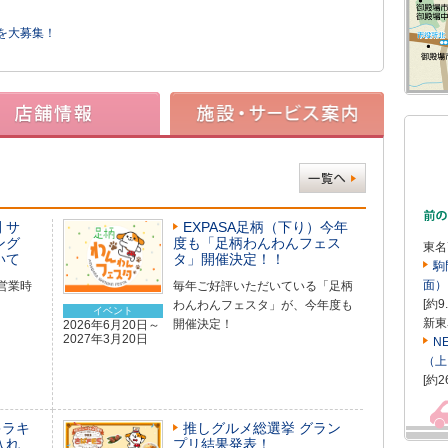
を大募集！
 サ
EXPASA足柄（下り）今年
ング
度も「足柄わんわんフェス
東名
いて
タ」開催決定！！
駒
面）
営業時
毎年ご好評いただいている「足柄
[約9
わんわんフェスタ」が、今年度も
イベント
新東
開催決定！
2026年6月20日～
2027年3月20日
N
（上
[約2
キラキ
推しグルメ総選挙 グラン
入れ
プリ結果発表！