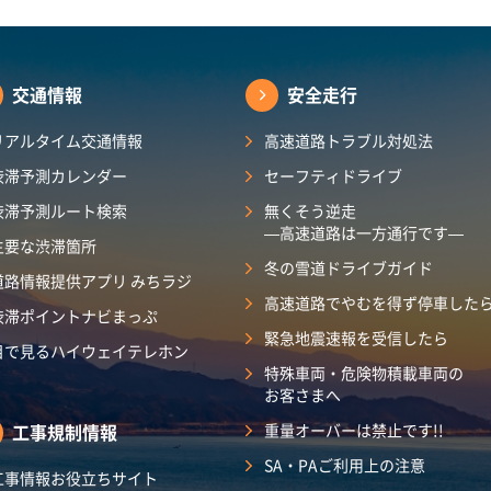
交通情報
安全走行
リアルタイム交通情報
高速道路トラブル対処法
渋滞予測カレンダー
セーフティドライブ
渋滞予測ルート検索
無くそう逆走
―高速道路は一方通行です―
主要な渋滞箇所
冬の雪道ドライブガイド
道路情報提供アプリ みちラジ
高速道路でやむを得ず停車した
渋滞ポイントナビまっぷ
緊急地震速報を受信したら
目で見るハイウェイテレホン
特殊車両・危険物積載車両の
お客さまへ
工事規制情報
重量オーバーは禁止です!!
SA・PAご利用上の注意
工事情報お役立ちサイト