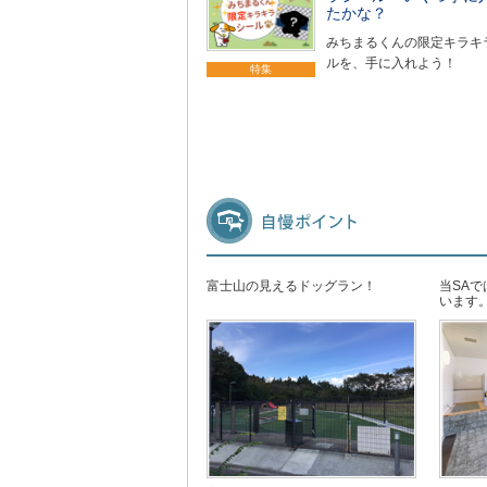
たかな？
みちまるくんの限定キラキ
ルを、手に入れよう！
特集
富士山の見えるドッグラン！
当SA
います