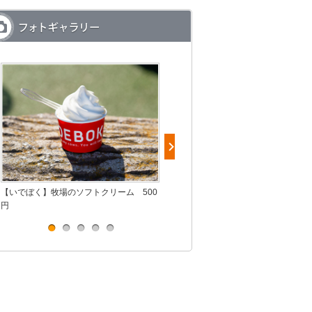
和
【いでぼく】牧場のソフトクリーム 500
【しいのわっぱや】焦がし醤油 いか塩
円
辛 1,188円