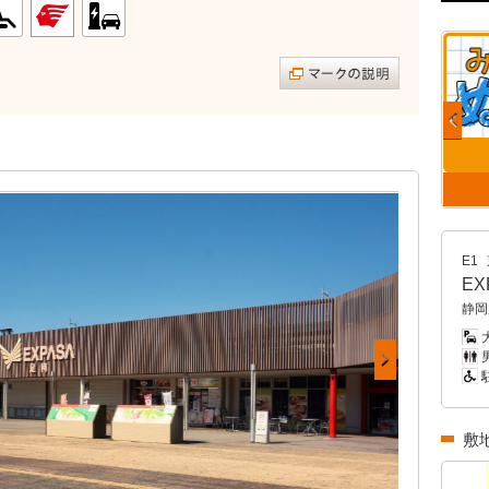
E1
E
静岡
男
敷