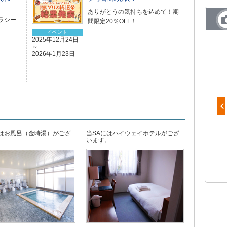
ありがとうの気持ちを込めて！期
ラシー
間限定20％OFF！
イベント
2025年12月24日
～
2026年1月23日
ではお風呂（金時湯）がござ
当SAにはハイウェイホテルがござ
【足柄ショッピング倶楽部】CHIYOの
。
います。
静岡茶バウムクーヘン 1,450円