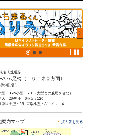
東名高速道路
XPASA足柄（上り：東京方面）
県御殿場市
大型：352/小型：516（大型との兼用を含む）
大：26/男小：64/女：120
駐車場大型：3/駐車場小型：8/トイレ：4
地案内マップ
拡大版を見る