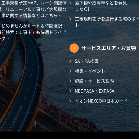
～工事規制予定MAP、レーン閉鎖情
落下物や故障車などを発見
したら!!
報、リニューアル工事など大規模な
工事に関する情報などはこちら～
工事規制箇所を通行する際のポ
ト
はじめませんかルート＆時間選択～
事前検索で工事中でも快適ドライビ
ング ～
サービスエリア・
お買物
SA・PA検索
特集・イベント
施設・サービス案内
NEOPASA・EXPASA
イオンNEXCO中日本カード