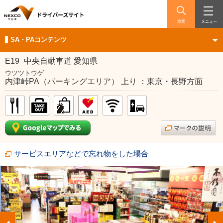
検索
メニュー
SA・PAコンテンツ
E19
中央自動車道 愛知県
ウツツトウゲ
内津峠PA（パーキングエリア） 上り ：東京・長野方面
サービスエリアなどで忘れ物をした場合