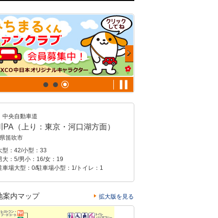
中央自動車道
川PA（上り：東京・河口湖方面）
県笛吹市
型：42/小型：33
大：5/男小：16/女：19
駐車場大型：0/駐車場小型：1/トイレ：1
地案内マップ
拡大版を見る