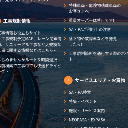
特殊車両・危険物積載車両の
お客さまへ
工事規制情報
重量オーバーは禁止です!!
SA・PAご利用上の注意
工事情報お役立ちサイト
～工事規制予定MAP、レーン閉鎖情
落下物や故障車などを発見
したら!!
報、リニューアル工事など大規模な
工事に関する情報などはこちら～
工事規制箇所を通行する際のポ
ト
はじめませんかルート＆時間選択～
事前検索で工事中でも快適ドライビ
ング ～
サービスエリア・
お買物
SA・PA検索
特集・イベント
施設・サービス案内
NEOPASA・EXPASA