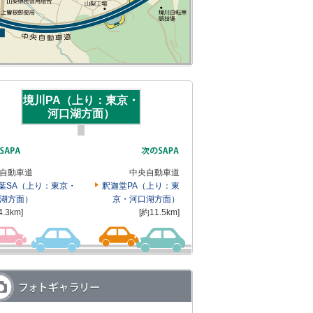
境川PA（上り：東京・
河口湖方面）
自動車道
中央自動車道
葉SA（上り：東京・
釈迦堂PA（上り：東
湖方面）
京・河口湖方面）
4.3km]
[約11.5km]