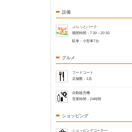
設備
ぷらっとパーク
開閉時間：
7:30～20:30
駐車：
小型車7台
グルメ
フードコート
店舗数：
1店
自動販売機
営業時間：
24時間
ショッピング
ショッピングコーナー