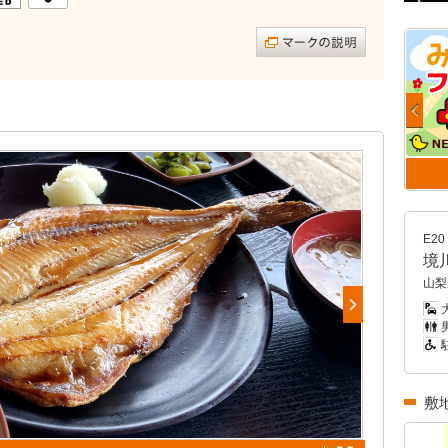
E20
境
山梨
大
男
敷