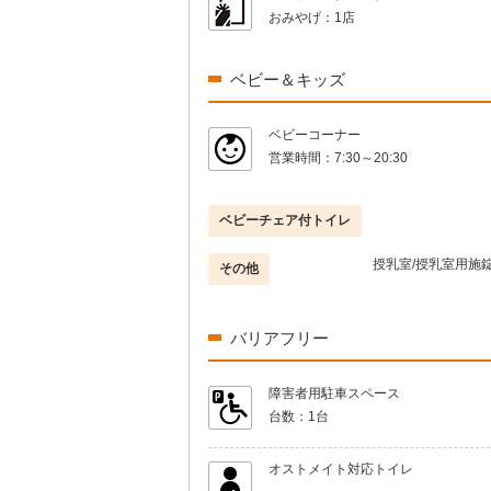
おみやげ：
1店
ベビー＆キッズ
ベビーコーナー
営業時間：
7:30～20:30
ベビーチェア付トイレ
授乳室/授乳室用施錠
その他
バリアフリー
障害者用駐車スペース
台数：
1台
オストメイト対応トイレ