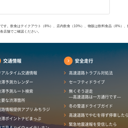
です。飲食はテイクアウト（8%）、店内飲食（10%）、物販は飲料食品（8%）、
各店舗でご確認ください。
交通情報
安全走行
リアルタイム交通情報
高速道路トラブル対処法
渋滞予測カレンダー
セーフティドライブ
渋滞予測ルート検索
無くそう逆走
―高速道路は一方通行です―
主要な渋滞箇所
冬の雪道ドライブガイド
道路情報提供アプリ みちラジ
高速道路でやむを得ず停車した
渋滞ポイントナビまっぷ
緊急地震速報を受信したら
目で見るハイウェイテレホン