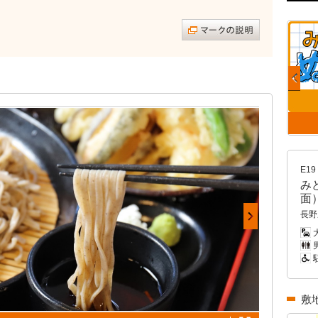
E19
み
面
長野
大
男
敷