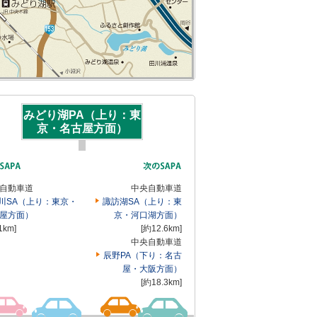
みどり湖PA（上り：東
京・名古屋方面）
自動車道
中央自動車道
川SA（上り：東京・
諏訪湖SA（上り：東
屋方面）
京・河口湖方面）
1km]
[約12.6km]
中央自動車道
辰野PA（下り：名古
屋・大阪方面）
[約18.3km]