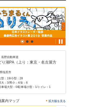
長野自動車道
どり湖PA（上り：東京・名古屋方
）
県塩尻市
型：19/小型：28
大：3/男小：4/女：6
駐車場大型：0/駐車場小型：1/トイレ：1
地案内マップ
拡大版を見る