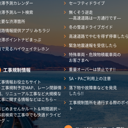
渋滞予測カレンダー
セーフティドライブ
渋滞予測ルート検索
無くそう逆走
―高速道路は一方通行です―
主要な渋滞箇所
冬の雪道ドライブガイド
道路情報提供アプリ みちラジ
高速道路でやむを得ず停車した
渋滞ポイントナビまっぷ
緊急地震速報を受信したら
目で見るハイウェイテレホン
特殊車両・危険物積載車両の
お客さまへ
工事規制情報
重量オーバーは禁止です!!
SA・PAご利用上の注意
工事情報お役立ちサイト
～工事規制予定MAP、レーン閉鎖情
落下物や故障車などを発見
したら!!
報、リニューアル工事など大規模な
工事に関する情報などはこちら～
工事規制箇所を通行する際のポ
ト
はじめませんかルート＆時間選択～
事前検索で工事中でも快適ドライビ
ング ～