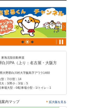
東海北陸自動車道
騨白川PA（上り：名古屋・大阪方
）
県大野郡白川村大字飯島字アワラ1460
型：7/小型：14
大：3/男小：3/女：5
駐車場大型：0/駐車場小型：1/トイレ：1
地案内マップ
拡大版を見る