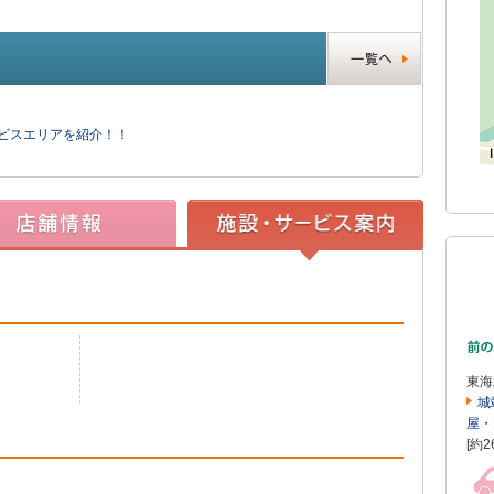
ービスエリアを紹介！！
東海
城
屋・
[約2