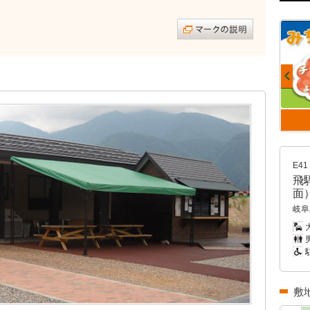
E41
飛
面
岐阜
大
男
敷