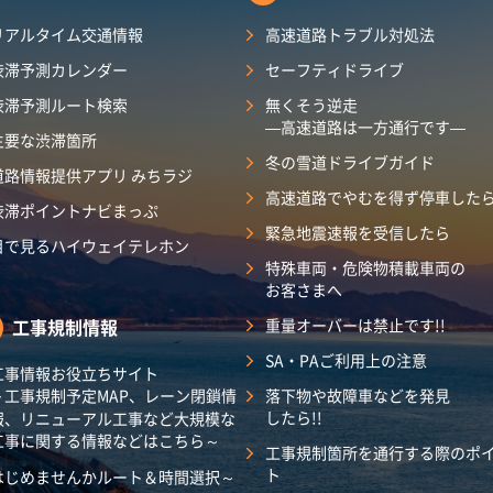
リアルタイム交通情報
高速道路トラブル対処法
渋滞予測カレンダー
セーフティドライブ
渋滞予測ルート検索
無くそう逆走
―高速道路は一方通行です―
主要な渋滞箇所
冬の雪道ドライブガイド
道路情報提供アプリ みちラジ
高速道路でやむを得ず停車した
渋滞ポイントナビまっぷ
緊急地震速報を受信したら
目で見るハイウェイテレホン
特殊車両・危険物積載車両の
お客さまへ
工事規制情報
重量オーバーは禁止です!!
SA・PAご利用上の注意
工事情報お役立ちサイト
～工事規制予定MAP、レーン閉鎖情
落下物や故障車などを発見
したら!!
報、リニューアル工事など大規模な
工事に関する情報などはこちら～
工事規制箇所を通行する際のポ
ト
はじめませんかルート＆時間選択～