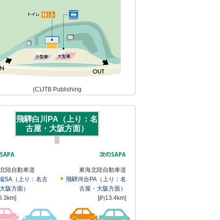
(C)JTB Publishing
飛騨白川PA（上り：名
古屋・大阪方面）
北陸自動車道
東海北陸自動車道
端SA（上り：名古
飛騨河合PA（上り：名
大阪方面）
古屋・大阪方面）
6.3km]
[約13.4km]