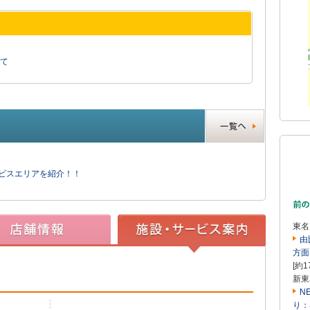
て
ービスエリアを紹介！！
東名
由
方面
[約1
新東
N
り：