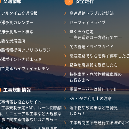
交通情報
安全走行
リアルタイム交通情報
高速道路トラブル対処法
渋滞予測カレンダー
セーフティドライブ
渋滞予測ルート検索
無くそう逆走
―高速道路は一方通行です―
主要な渋滞箇所
冬の雪道ドライブガイド
道路情報提供アプリ みちラジ
高速道路でやむを得ず停車した
渋滞ポイントナビまっぷ
緊急地震速報を受信したら
目で見るハイウェイテレホン
特殊車両・危険物積載車両の
お客さまへ
工事規制情報
重量オーバーは禁止です!!
SA・PAご利用上の注意
工事情報お役立ちサイト
～工事規制予定MAP、レーン閉鎖情
落下物や故障車などを発見
したら!!
報、リニューアル工事など大規模な
工事に関する情報などはこちら～
工事規制箇所を通行する際のポ
ト
はじめませんかルート＆時間選択～