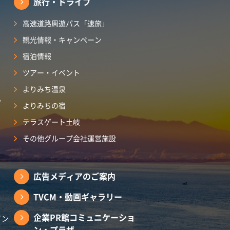
旅行・ドライブ
高速道路周遊パス「速旅」
観光情報・キャンペーン
宿泊情報
ツアー・イベント
よりみち温泉
ら
よりみちの宿
テラスゲート土岐
その他グループ会社運営施設
広告メディアのご案内
TVCM・動画ギャラリー
企業PR館コミュニケーショ
イン
ン・プラザ