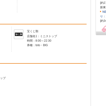
[約2
新東
N
り：
[約3
宝くじ類
店舗名1：
ミニストップ
時間：
8:00～22:30
券種：
toto・BIG
ップ