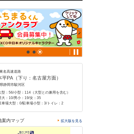
東名高速道路
本平PA（下り：名古屋方面）
県静岡市駿河区
大型：56/小型：114（大型との兼用を含む）
大：10/男小：19/女：35
駐車場大型：0/駐車場小型：3/トイレ：2
地案内マップ
拡大版を見る