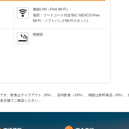
無線LAN（Free Wi-Fi）
場所：
フードコート付近等(C-NEXCO Free
Wi-Fi・ソフトバンクWi-Fiスポット)
喫煙所
です。飲食はテイクアウト（8%）、店内飲食（10%）、物販は飲料食品（8%）、
各店舗でご確認ください。