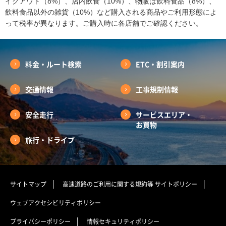
イクアウト（8%）、店内飲食（10%）、物販は飲料食品（8%）、
飲料食品以外の雑貨（10%）など購入される商品やご利用形態によ
って税率が異なります。ご購入時に各店舗でご確認ください。
料金・ルート検索
ETC・割引案内
交通情報
工事規制情報
安全走行
サービスエリア・
お買物
旅行・ドライブ
サイトマップ
高速道路のご利用に関する規約等
サイトポリシー
ウェブアクセシビリティポリシー
プライバシーポリシー
情報セキュリティポリシー