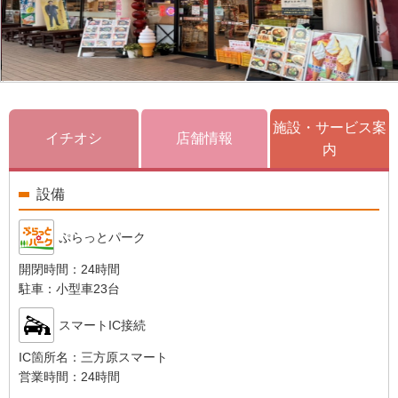
施設・サービス案
イチオシ
店舗情報
内
設備
ぷらっとパーク
開閉時間：
24時間
駐車：
小型車23台
スマートIC接続
IC箇所名：
三方原スマート
営業時間：
24時間