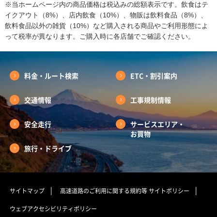
※当ホームページ内の商品価格は税込みの総額表示です。飲食はテ
イクアウト（8%）、店内飲食（10%）、物販は飲料食品（8%）、
飲料食品以外の雑貨（10%）など購入される商品やご利用形態によ
って税率が異なります。ご購入時に各店舗でご確認ください。
料金・ルート検索
ETC・割引案内
交通情報
工事規制情報
安全走行
サービスエリア・
お買物
旅行・ドライブ
サイトマップ
高速道路のご利用に関する規約等
サイトポリシー
ウェブアクセシビリティポリシー