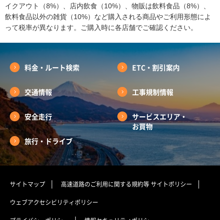
イクアウト（8%）、店内飲食（10%）、物販は飲料食品（8%）、
飲料食品以外の雑貨（10%）など購入される商品やご利用形態によ
って税率が異なります。ご購入時に各店舗でご確認ください。
料金・ルート検索
ETC・割引案内
交通情報
工事規制情報
安全走行
サービスエリア・
お買物
旅行・ドライブ
サイトマップ
高速道路のご利用に関する規約等
サイトポリシー
ウェブアクセシビリティポリシー