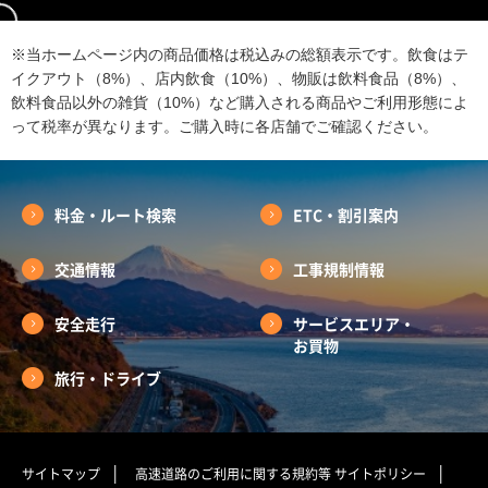
※当ホームページ内の商品価格は税込みの総額表示です。飲食はテ
イクアウト（8%）、店内飲食（10%）、物販は飲料食品（8%）、
飲料食品以外の雑貨（10%）など購入される商品やご利用形態によ
って税率が異なります。ご購入時に各店舗でご確認ください。
料金・ルート検索
ETC・割引案内
交通情報
工事規制情報
安全走行
サービスエリア・
お買物
旅行・ドライブ
サイトマップ
高速道路のご利用に関する規約等
サイトポリシー