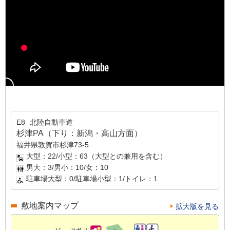
E8
北陸自動車道
杉津PA（下り：新潟・高山方面）
福井県敦賀市杉津73-5
大型：22/小型：63（大型との兼用を含む）
男大：3/男小：10/女：10
駐車場大型：0/駐車場小型：1/トイレ：1
敷地案内マップ
拡大版を見る