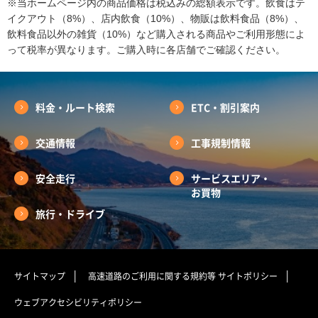
※当ホームページ内の商品価格は税込みの総額表示です。飲食はテ
イクアウト（8%）、店内飲食（10%）、物販は飲料食品（8%）、
飲料食品以外の雑貨（10%）など購入される商品やご利用形態によ
って税率が異なります。ご購入時に各店舗でご確認ください。
料金・ルート検索
ETC・割引案内
交通情報
工事規制情報
安全走行
サービスエリア・
お買物
旅行・ドライブ
サイトマップ
高速道路のご利用に関する規約等
サイトポリシー
ウェブアクセシビリティポリシー