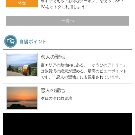
今すぐ使える「お得なクーポン」を使ってSA・
特集
PAをオトクに利用しよう！
一覧へ
恋人の聖地
当エリアの敷地内にある、「ゆうひのアトリエ」
は敦賀湾の絶景が望める、最高のビューポイント
です。「恋人の聖地」にも認定されています。
恋人の聖地
夕日の沈む敦賀湾