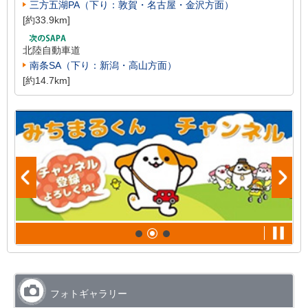
三方五湖PA（下り：敦賀・名古屋・金沢方面）
[約33.9km]
北陸自動車道
南条SA（下り：新潟・高山方面）
[約14.7km]
フォトギャラリー