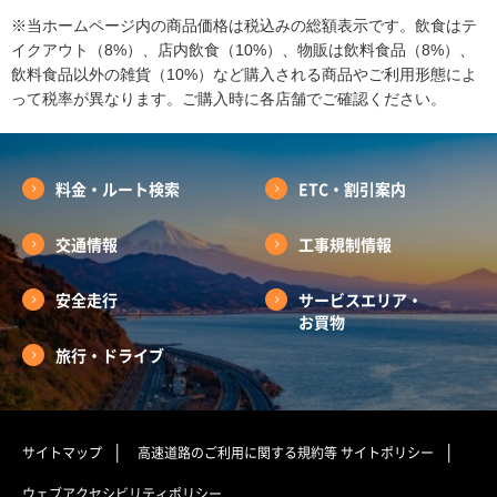
※当ホームページ内の商品価格は税込みの総額表示です。飲食はテ
イクアウト（8%）、店内飲食（10%）、物販は飲料食品（8%）、
飲料食品以外の雑貨（10%）など購入される商品やご利用形態によ
って税率が異なります。ご購入時に各店舗でご確認ください。
料金・ルート検索
ETC・割引案内
交通情報
工事規制情報
安全走行
サービスエリア・
お買物
旅行・ドライブ
サイトマップ
高速道路のご利用に関する規約等
サイトポリシー
ウェブアクセシビリティポリシー