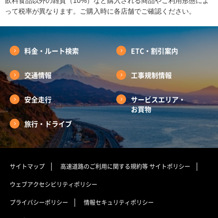
飲料食品以外の雑貨（10%）など購入される商品やご利用形態によ
って税率が異なります。ご購入時に各店舗でご確認ください。
料金・ルート検索
ETC・割引案内
交通情報
工事規制情報
安全走行
サービスエリア・
お買物
旅行・ドライブ
サイトマップ
高速道路のご利用に関する規約等
サイトポリシー
ウェブアクセシビリティポリシー
プライバシーポリシー
情報セキュリティポリシー