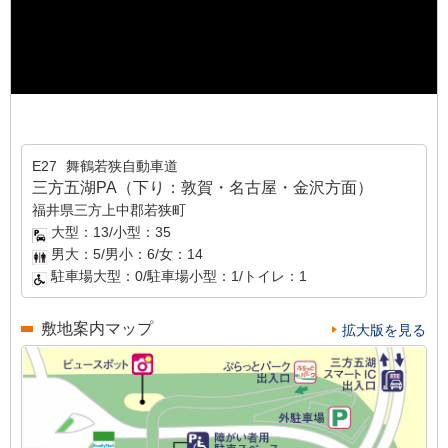
E27
舞鶴若狭自動車道
三方五湖PA（下り：敦賀・名古屋・金沢方面）
福井県三方上中郡若狭町
大型：13/小型：35
男大：5/男小：6/女：14
駐車場大型：0/駐車場小型：1/トイレ：1
敷地案内マップ
拡大版を見る