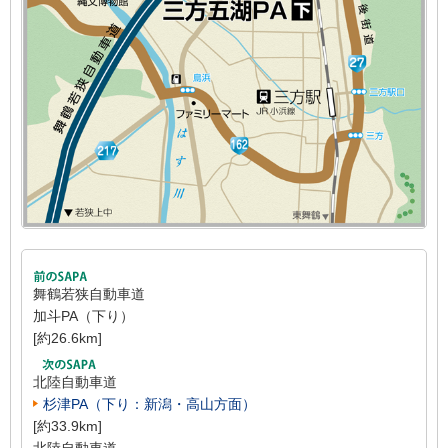
舞鶴若狭自動車道
加斗PA（下り）
[約26.6km]
北陸自動車道
杉津PA（下り：新潟・高山方面）
[約33.9km]