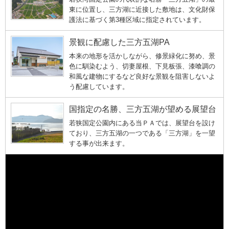
東に位置し、三方湖に近接した敷地は、文化財保
護法に基づく第3種区域に指定されています。
景観に配慮した三方五湖PA
本来の地形を活かしながら、修景緑化に努め、景
色に馴染むよう、切妻屋根、下見板張、漆喰調の
和風な建物にするなど良好な景観を阻害しないよ
う配慮しています。
国指定の名勝、三方五湖が望める展望台
若狭国定公園内にある当ＰＡでは、展望台を設け
ており、三方五湖の一つである「三方湖」を一望
する事が出来ます。