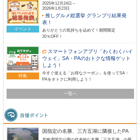
2025年12月24日～
2026年1月23日
推しグルメ総選挙 グランプリ結果発
表！
イベント
ありがとうの気持ちを込めて！期間限定
20％OFF！
スマートフォンアプリ「わくわくハイ
ウェイ」SA・PAのおトクな情報ゲット
しよう！
今すぐ使える「お得なクーポン」を使ってSA・
特集
PAをオトクに利用しよう！
一覧へ
国指定の名勝、三方五湖に隣接したPA
若狭湾国定公園の代表的な名勝「三方五湖」の最