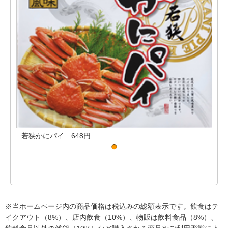
若狭かにパイ 648円
若
※当ホームページ内の商品価格は税込みの総額表示です。飲食はテ
イクアウト（8%）、店内飲食（10%）、物販は飲料食品（8%）、