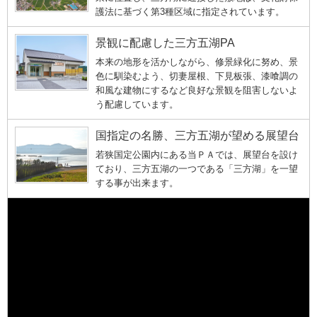
護法に基づく第3種区域に指定されています。
景観に配慮した三方五湖PA
本来の地形を活かしながら、修景緑化に努め、景
色に馴染むよう、切妻屋根、下見板張、漆喰調の
和風な建物にするなど良好な景観を阻害しないよ
う配慮しています。
国指定の名勝、三方五湖が望める展望台
若狭国定公園内にある当ＰＡでは、展望台を設け
ており、三方五湖の一つである「三方湖」を一望
する事が出来ます。