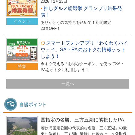
2026年1月23日
推しグルメ総選挙 グランプリ結果発
表！
イベント
ありがとうの気持ちを込めて！期間限定
20％OFF！
スマートフォンアプリ「わくわくハイ
ウェイ」SA・PAのおトクな情報ゲット
しよう！
今すぐ使える「お得なクーポン」を使ってSA・
特集
PAをオトクに利用しよう！
一覧へ
国指定の名勝、三方五湖に隣接したPA
若狭湾国定公園の代表的な名勝「三方五湖」の最
東に位置し、三方湖に近接した敷地は、文化財保