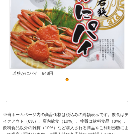
若狭かにパイ 648円
若
※当ホームページ内の商品価格は税込みの総額表示です。飲食はテ
イクアウト（8%）、店内飲食（10%）、物販は飲料食品（8%）、
飲料食品以外の雑貨（10%）など購入される商品やご利用形態によ