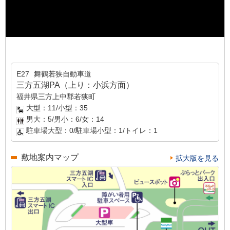
E27
舞鶴若狭自動車道
三方五湖PA（上り：小浜方面）
福井県三方上中郡若狭町
大型：11/小型：35
男大：5/男小：6/女：14
駐車場大型：0/駐車場小型：1/トイレ：1
敷地案内マップ
拡大版を見る