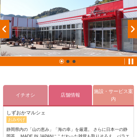
施設・サービス案
イチオシ
店舗情報
内
しずおかマルシェ
おみやげ
静岡県内の「山の恵み」「海の幸」を厳選。 さらに日本一の静
岡茶 、MADE IN JAPANにこだわった雑貨も取りそろえ、バラエ