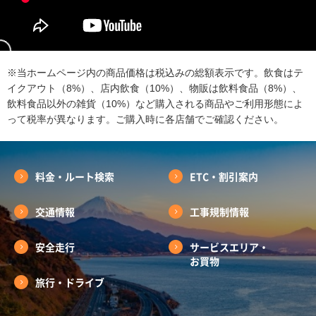
※当ホームページ内の商品価格は税込みの総額表示です。飲食はテ
イクアウト（8%）、店内飲食（10%）、物販は飲料食品（8%）、
飲料食品以外の雑貨（10%）など購入される商品やご利用形態によ
って税率が異なります。ご購入時に各店舗でご確認ください。
料金・ルート検索
ETC・割引案内
交通情報
工事規制情報
安全走行
サービスエリア・
お買物
旅行・ドライブ