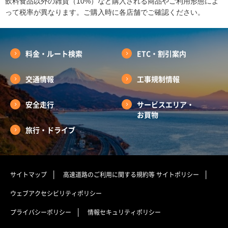
飲料食品以外の雑貨（10%）など購入される商品やご利用形態によ
って税率が異なります。ご購入時に各店舗でご確認ください。
料金・ルート検索
ETC・割引案内
交通情報
工事規制情報
安全走行
サービスエリア・
お買物
旅行・ドライブ
サイトマップ
高速道路のご利用に関する規約等
サイトポリシー
ウェブアクセシビリティポリシー
プライバシーポリシー
情報セキュリティポリシー