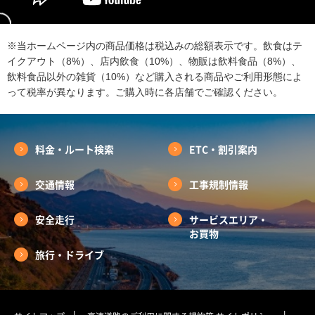
※当ホームページ内の商品価格は税込みの総額表示です。飲食はテ
イクアウト（8%）、店内飲食（10%）、物販は飲料食品（8%）、
飲料食品以外の雑貨（10%）など購入される商品やご利用形態によ
って税率が異なります。ご購入時に各店舗でご確認ください。
料金・ルート検索
ETC・割引案内
交通情報
工事規制情報
安全走行
サービスエリア・
お買物
旅行・ドライブ