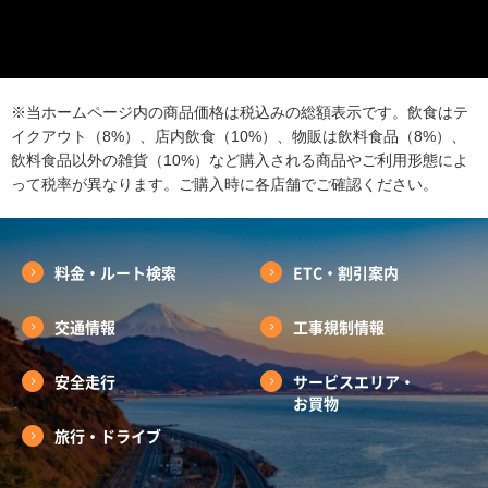
※当ホームページ内の商品価格は税込みの総額表示です。飲食はテ
イクアウト（8%）、店内飲食（10%）、物販は飲料食品（8%）、
飲料食品以外の雑貨（10%）など購入される商品やご利用形態によ
って税率が異なります。ご購入時に各店舗でご確認ください。
料金・ルート検索
ETC・割引案内
交通情報
工事規制情報
安全走行
サービスエリア・
お買物
旅行・ドライブ