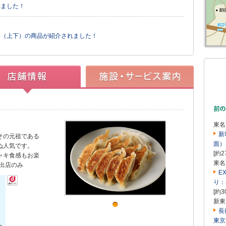
れました！
浜松（上下）の商品が紹介されました！
東名
新
その元祖である
面）
ぬ人気です。
[約2
ャキ食感もお楽
東名
出店のみ
E
り：
[約3
新東
長
東京