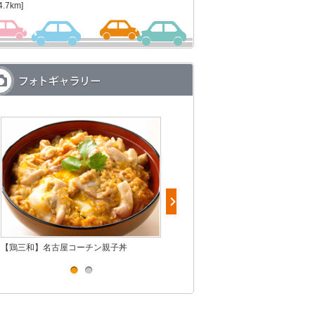
4.7km]
【鶏三和】名古屋コーチン親子丼
【陳建一監修 中華の鉄人】担々麺