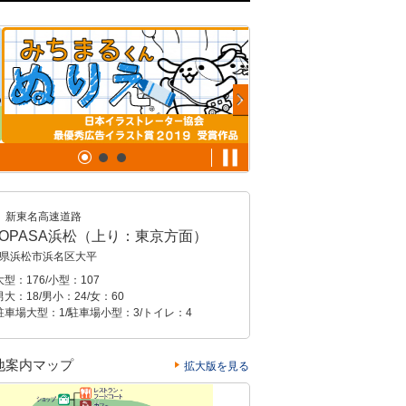
新東名高速道路
EOPASA浜松（上り：東京方面）
県浜松市浜名区大平
型：176/小型：107
大：18/男小：24/女：60
駐車場大型：1/駐車場小型：3/トイレ：4
地案内マップ
拡大版を見る