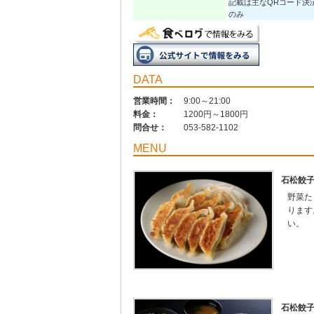
記載は主なQRコード決
のみ
DATA
営業時間：
9:00～21:00
料金：
1200円～1800円
問合せ：
053-582-1102
MENU
石松餃
野菜た
ります
い。
石松餃子