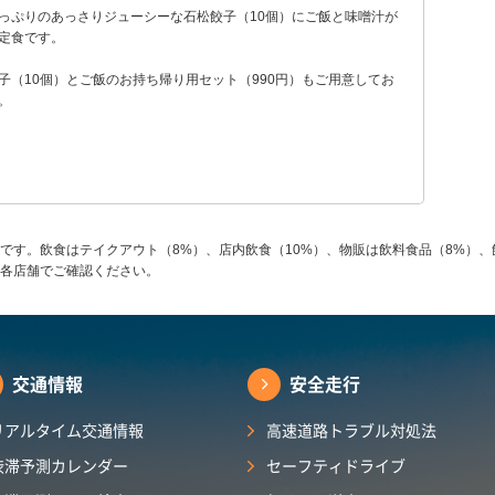
っぷりのあっさりジューシーな石松餃子（10個）にご飯と味噌汁が
定食です。
子（10個）とご飯のお持ち帰り用セット（990円）もご用意してお
。
です。飲食はテイクアウト（8%）、店内飲食（10%）、物販は飲料食品（8%）、
各店舗でご確認ください。
交通情報
安全走行
リアルタイム交通情報
高速道路トラブル対処法
渋滞予測カレンダー
セーフティドライブ