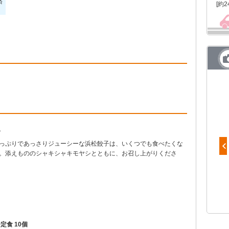
済
[約2
子
っぷりであっさりジューシーな浜松餃子は、いくつでも食べたくな
。添えもののシャキシャキモヤシとともに、お召し上がりくださ
【陳建一監修 中華の鉄人】担々麺
定食 10個