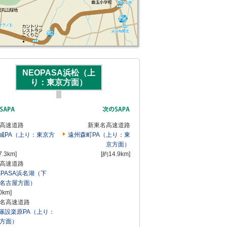
NEOPASA浜松（上
り：東京方面）
高速道路
新東名高速道路
城PA（上り：東京方
遠州森町PA（上り：東
京方面）
7.3km]
[約14.9km]
高速道路
XPASA浜名湖（下
名古屋方面）
0km]
名高速道路
篠設楽原PA（上り：
方面）