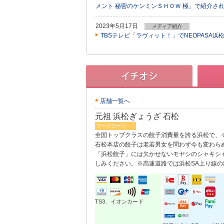
メント 秘密のケンミンＳＨＯＷ 極」で紹介さ
2023年5月17日
メディア紹介
TBSテレビ「ラヴィット！」でNEOPASA
店舗一覧へ
元祖 浜松ぎょうざ 石松
フードコート
全国トップクラスの餃子消費量を誇る浜松で、
石松本店の餃子は老若男女を問わず今も変わら
「浜松餃子」には欠かせないモヤシのシャキシ
しみください。※高速道路では浜松SA上り線の
TS3、イオンカード