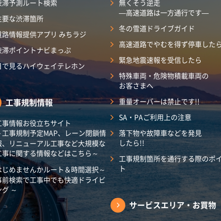
渋滞予測ルート検索
無くそう逆走
―高速道路は一方通行です―
主要な渋滞箇所
冬の雪道ドライブガイド
道路情報提供アプリ みちラジ
高速道路でやむを得ず停車した
渋滞ポイントナビまっぷ
緊急地震速報を受信したら
目で見るハイウェイテレホン
特殊車両・危険物積載車両の
お客さまへ
工事規制情報
重量オーバーは禁止です!!
SA・PAご利用上の注意
工事情報お役立ちサイト
～工事規制予定MAP、レーン閉鎖情
落下物や故障車などを発見
したら!!
報、リニューアル工事など大規模な
工事に関する情報などはこちら～
工事規制箇所を通行する際のポ
ト
はじめませんかルート＆時間選択～
事前検索で工事中でも快適ドライビ
ング ～
サービスエリア・
お買物