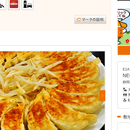
E1A
N
静岡
大
男
敷