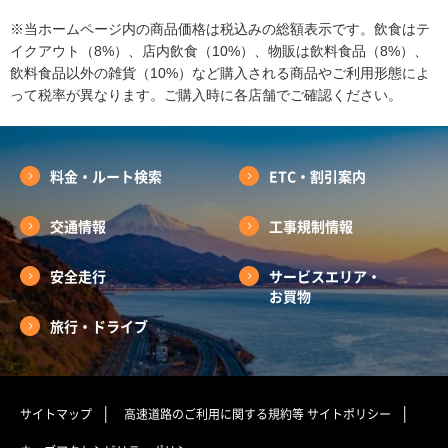
※当ホームページ内の商品価格は税込みの総額表示です。飲食はテ
イクアウト（8%）、店内飲食（10%）、物販は飲料食品（8%）、
飲料食品以外の雑貨（10%）など購入される商品やご利用形態によ
って税率が異なります。ご購入時に各店舗でご確認ください。
料金・ルート検索
ETC・割引案内
交通情報
工事規制情報
安全走行
サービスエリア・
お買物
旅行・ドライブ
サイトマップ
高速道路のご利用に関する規約等
サイトポリシー