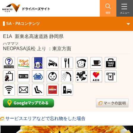
検索
メニュー
SA・PAコンテンツ
E1A
新東名高速道路 静岡県
ハママツ
NEOPASA浜松 上り ：東京方面
サービスエリアなどで忘れ物をした場合