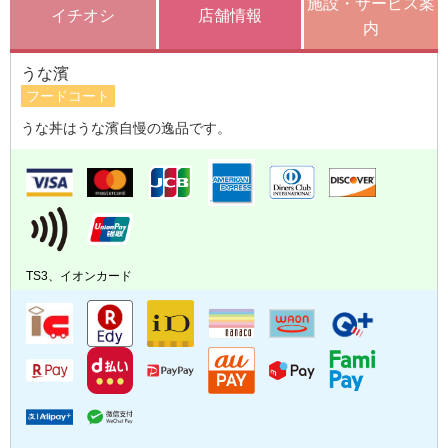
施設・サービス案
イチオシ
店舗情報
内
うな濱
フードコート
うな丼はうな濱自慢の逸品です。
TS3、イオンカード