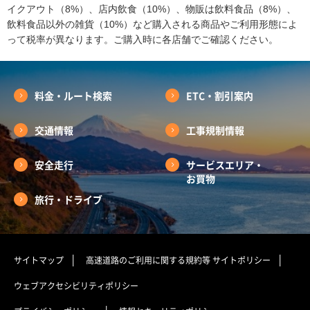
イクアウト（8%）、店内飲食（10%）、物販は飲料食品（8%）、
飲料食品以外の雑貨（10%）など購入される商品やご利用形態によ
って税率が異なります。ご購入時に各店舗でご確認ください。
料金・ルート検索
ETC・割引案内
交通情報
工事規制情報
安全走行
サービスエリア・
お買物
旅行・ドライブ
サイトマップ
高速道路のご利用に関する規約等
サイトポリシー
ウェブアクセシビリティポリシー