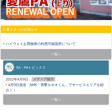
お客さまへのお知らせ
ハイウェイお買物券の利用可能箇所について
一覧へ
SA・PAトピックス
メディア紹介
2022年4月9日
4月9日放送 NHK「突撃カネオくん」でサービスエリアを紹
介！！
一覧へ