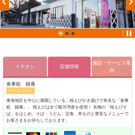
施設・サービス案
イチオシ
店舗情報
内
食事処 鐘庵
フードコート
東海地区を中心に展開している、桜えびかき揚げで有名な「食事
処 鐘庵」。 桜えびは全て駿河湾産を使用！ 名物の「桜えびそ
ば」をはじめ、そば・うどん、定食、丼ものと豊富なメニューで
お客さまをお待ちしております。