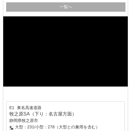
一覧へ
E1
東名高速道路
牧之原SA（下り：名古屋方面）
静岡県牧之原市
大型：231/小型：278（大型との兼用を含む）