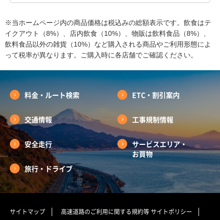
※当ホームページ内の商品価格は税込みの総額表示です。飲食はテ
イクアウト（8%）、店内飲食（10%）、物販は飲料食品（8%）、
飲料食品以外の雑貨（10%）など購入される商品やご利用形態によ
って税率が異なります。ご購入時に各店舗でご確認ください。
料金・ルート検索
ETC・割引案内
交通情報
工事規制情報
安全走行
サービスエリア・
お買物
旅行・ドライブ
サイトマップ
高速道路のご利用に関する規約等
サイトポリシー