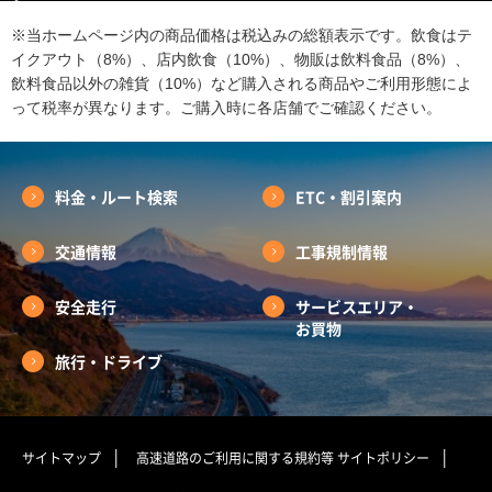
※当ホームページ内の商品価格は税込みの総額表示です。飲食はテ
イクアウト（8%）、店内飲食（10%）、物販は飲料食品（8%）、
飲料食品以外の雑貨（10%）など購入される商品やご利用形態によ
って税率が異なります。ご購入時に各店舗でご確認ください。
料金・ルート検索
ETC・割引案内
交通情報
工事規制情報
安全走行
サービスエリア・
お買物
旅行・ドライブ
サイトマップ
高速道路のご利用に関する規約等
サイトポリシー