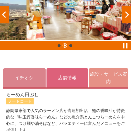
施設・サービス案
イチオシ
店舗情報
内
らーめん田ぶし
フードコート
静岡県東部で人気のラーメン店が高速初出店！鰹の香味油が特徴
的な『味玉鰹香味らーめん』などの魚介系とんこつらーめんを中
心に、つけ麺や油そばなど、バラエティーに富んだメニューをご
提供します。