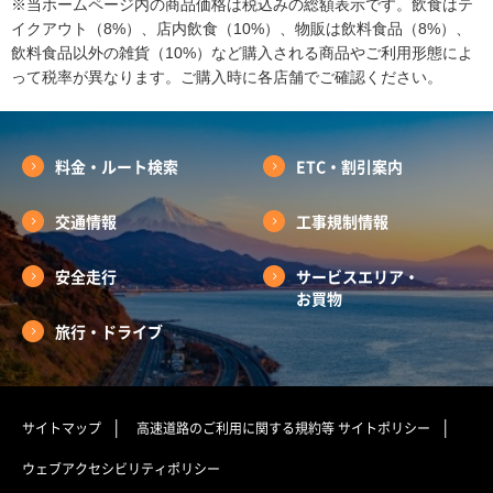
※当ホームページ内の商品価格は税込みの総額表示です。飲食はテ
イクアウト（8%）、店内飲食（10%）、物販は飲料食品（8%）、
飲料食品以外の雑貨（10%）など購入される商品やご利用形態によ
って税率が異なります。ご購入時に各店舗でご確認ください。
料金・ルート検索
ETC・割引案内
交通情報
工事規制情報
安全走行
サービスエリア・
お買物
旅行・ドライブ
サイトマップ
高速道路のご利用に関する規約等
サイトポリシー
ウェブアクセシビリティポリシー