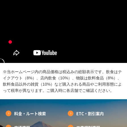
※当ホームページ内の商品価格は税込みの総額表示です。飲食はテ
イクアウト（8%）、店内飲食（10%）、物販は飲料食品（8%）、
飲料食品以外の雑貨（10%）など購入される商品やご利用形態によ
って税率が異なります。ご購入時に各店舗でご確認ください。
料金・ルート検索
ETC・割引案内