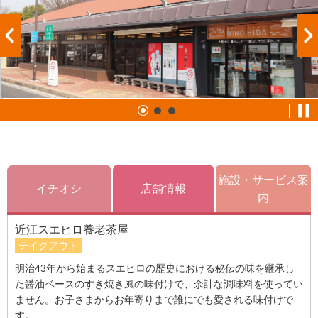
施設・サービス案
イチオシ
店舗情報
内
近江スエヒロ養老茶屋
テイクアウト
明治43年から始まるスエヒロの歴史における秘伝の味を継承し
た醤油ベースのすき焼き風の味付けで、余計な調味料を使ってい
ません。お子さまからお年寄りまで誰にでも愛される味付けで
す。