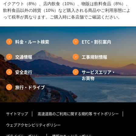
イクアウト（8%）、店内飲食（10%）、物販は飲料食品（8%）、
飲料食品以外の雑貨（10%）など購入される商品やご利用形態によ
って税率が異なります。ご購入時に各店舗でご確認ください。
料金・ルート検索
ETC・割引案内
交通情報
工事規制情報
安全走行
サービスエリア・
お買物
旅行・ドライブ
サイトマップ
高速道路のご利用に関する規約等
サイトポリシー
ウェブアクセシビリティポリシー